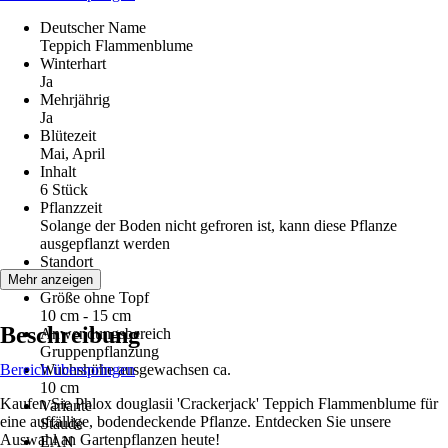
Deutscher Name
Teppich Flammenblume
Winterhart
Ja
Mehrjährig
Ja
Blütezeit
Mai, April
Inhalt
6 Stück
Pflanzzeit
Solange der Boden nicht gefroren ist, kann diese Pflanze
ausgepflanzt werden
Standort
Sonne
Mehr anzeigen
Größe ohne Topf
10 cm - 15 cm
Beschreibung
Anwendungsbereich
Gruppenpflanzung
Bereich überspringen
Wuchshöhe ausgewachsen ca.
10 cm
Kaufen Sie Phlox douglasii 'Crackerjack' Teppich Flammenblume für
Variante
eine auffällige, bodendeckende Pflanze. Entdecken Sie unsere
Staude
Auswahl an Gartenpflanzen heute!
EAN