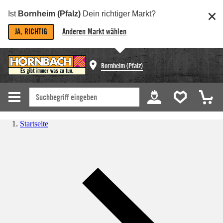
Ist
Bornheim (Pfalz)
Dein richtiger Markt?
JA, RICHTIG
Anderen Markt wählen
Bornheim (Pfalz)
Startseite