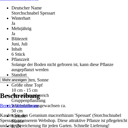
Deutscher Name
Storchschnabel Spessart
Winterhart
Ja
Mehrjährig
Ja
Blütezeit
Juni, Juli
Inhalt
6 Stück
Pflanzzeit
Solange der Boden nicht gefroren ist, kann diese Pflanze
ausgepflanzt werden
Standort
Halbschatten, Sonne
Mehr anzeigen
Größe ohne Topf
10 cm - 15 cm
Beschreibung
Anwendungsbereich
Gruppenpflanzung
Bereich überspringen
Wuchshöhe ausgewachsen ca.
50 cm
Kaufen Sie den Geranium macrorrhizum 'Spessart' (Storchschnabel
Variante
Spessart) in unserem Webshop. Diese attraktive Pflanze ist pflegeleicht
Staude
und eine Bereicherung für jeden Garten. Schnelle Lieferung!
EAN