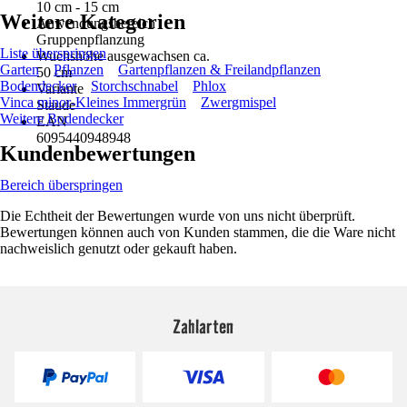
10 cm - 15 cm
Weitere Kategorien
Anwendungsbereich
Gruppenpflanzung
Liste überspringen
Wuchshöhe ausgewachsen ca.
Garten
Pflanzen
Gartenpflanzen & Freilandpflanzen
50 cm
Bodendecker
Storchschnabel
Phlox
Variante
Vinca minor-Kleines Immergrün
Zwergmispel
Staude
Weitere Bodendecker
EAN
6095440948948
Kundenbewertungen
Bereich überspringen
Die Echtheit der Bewertungen wurde von uns nicht überprüft.
Bewertungen können auch von Kunden stammen, die die Ware nicht
nachweislich genutzt oder gekauft haben.
Zahlarten