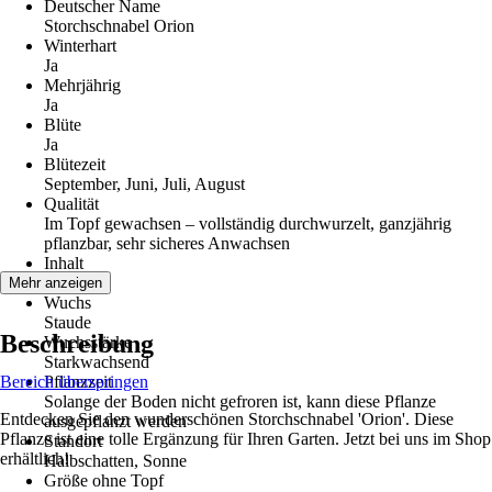
Deutscher Name
Storchschnabel Orion
Winterhart
Ja
Mehrjährig
Ja
Blüte
Ja
Blütezeit
September, Juni, Juli, August
Qualität
Im Topf gewachsen – vollständig durchwurzelt, ganzjährig
pflanzbar, sehr sicheres Anwachsen
Inhalt
6 Stück
Mehr anzeigen
Wuchs
Staude
Beschreibung
Wuchsstärke
Starkwachsend
Bereich überspringen
Pflanzzeit
Solange der Boden nicht gefroren ist, kann diese Pflanze
Entdecken Sie den wunderschönen Storchschnabel 'Orion'. Diese
ausgepflanzt werden
Pflanze ist eine tolle Ergänzung für Ihren Garten. Jetzt bei uns im Shop
Standort
erhältlich!
Halbschatten, Sonne
Größe ohne Topf