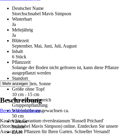
Deutscher Name
Storchschnabel Mavis Simpson
Winterhart
Ja
Mehrjährig
Ja
Blütezeit
September, Mai, Juni, Juli, August
Inhalt
6 Stück
Pflanzzeit
Solange der Boden nicht gefroren ist, kann diese Pflanze
ausgepflanzt werden
Standort
Halbschatten, Sonne
Mehr anzeigen
Größe ohne Topf
10 cm - 15 cm
Beschreibung
Anwendungsbereich
Gruppenpflanzung
Bereich überspringen
Wuchshöhe ausgewachsen ca.
50 cm
Kaufen Sie Geranium riversleaianum 'Russell Prichard'
Variante
(Storchschnabel Mavis Simpson) online. Entdecken Sie unsere
Staude
Auswahl an Pflanzen für Ihren Garten. Schneller Versand!
EAN