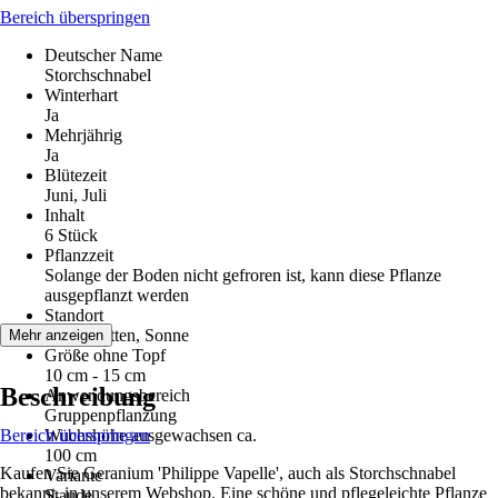
Bereich überspringen
Deutscher Name
Storchschnabel
Winterhart
Ja
Mehrjährig
Ja
Blütezeit
Juni, Juli
Inhalt
6 Stück
Pflanzzeit
Solange der Boden nicht gefroren ist, kann diese Pflanze
ausgepflanzt werden
Standort
Halbschatten, Sonne
Mehr anzeigen
Größe ohne Topf
10 cm - 15 cm
Beschreibung
Anwendungsbereich
Gruppenpflanzung
Bereich überspringen
Wuchshöhe ausgewachsen ca.
100 cm
Kaufen Sie Geranium 'Philippe Vapelle', auch als Storchschnabel
Variante
bekannt, in unserem Webshop. Eine schöne und pflegeleichte Pflanze
Staude