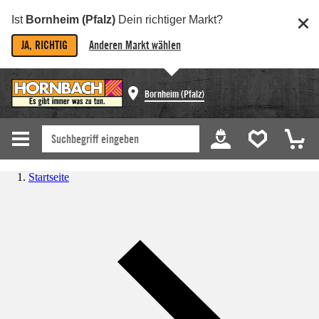
Ist
Bornheim (Pfalz)
Dein richtiger Markt?
JA, RICHTIG
Anderen Markt wählen
Bornheim (Pfalz)
Startseite