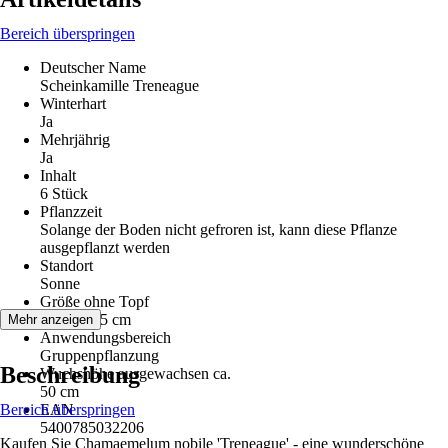
Bereich überspringen
Deutscher Name
Scheinkamille Treneague
Winterhart
Ja
Mehrjährig
Ja
Inhalt
6 Stück
Pflanzzeit
Solange der Boden nicht gefroren ist, kann diese Pflanze
ausgepflanzt werden
Standort
Sonne
Größe ohne Topf
10 cm - 15 cm
Mehr anzeigen
Anwendungsbereich
Gruppenpflanzung
Beschreibung
Wuchshöhe ausgewachsen ca.
50 cm
Bereich überspringen
EAN
5400785032206
Kaufen Sie Chamaemelum nobile 'Treneague' - eine wunderschöne