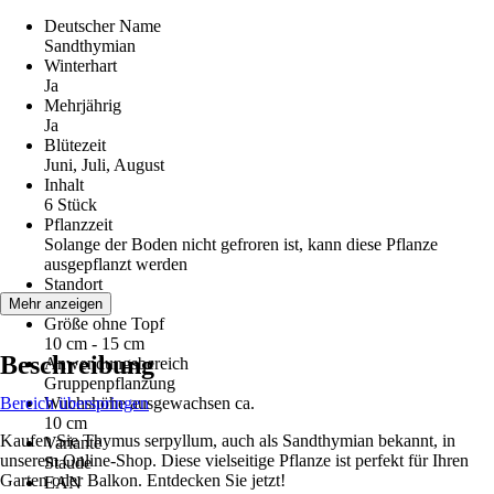
Deutscher Name
Sandthymian
Winterhart
Ja
Mehrjährig
Ja
Blütezeit
Juni, Juli, August
Inhalt
6 Stück
Pflanzzeit
Solange der Boden nicht gefroren ist, kann diese Pflanze
ausgepflanzt werden
Standort
Sonne
Mehr anzeigen
Größe ohne Topf
10 cm - 15 cm
Beschreibung
Anwendungsbereich
Gruppenpflanzung
Bereich überspringen
Wuchshöhe ausgewachsen ca.
10 cm
Kaufen Sie Thymus serpyllum, auch als Sandthymian bekannt, in
Variante
unserem Online-Shop. Diese vielseitige Pflanze ist perfekt für Ihren
Staude
Garten oder Balkon. Entdecken Sie jetzt!
EAN