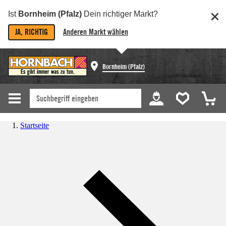
Ist
Bornheim (Pfalz)
Dein richtiger Markt?
JA, RICHTIG
Anderen Markt wählen
Bornheim (Pfalz)
Startseite