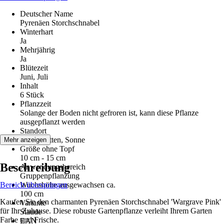
Deutscher Name
Pyrenäen Storchschnabel
Winterhart
Ja
Mehrjährig
Ja
Blütezeit
Juni, Juli
Inhalt
6 Stück
Pflanzzeit
Solange der Boden nicht gefroren ist, kann diese Pflanze
ausgepflanzt werden
Standort
Halbschatten, Sonne
Mehr anzeigen
Größe ohne Topf
10 cm - 15 cm
Beschreibung
Anwendungsbereich
Gruppenpflanzung
Bereich überspringen
Wuchshöhe ausgewachsen ca.
100 cm
Kaufen Sie den charmanten Pyrenäen Storchschnabel 'Wargrave Pink'
Variante
für Ihr Zuhause. Diese robuste Gartenpflanze verleiht Ihrem Garten
Staude
Farbe und Frische.
EAN