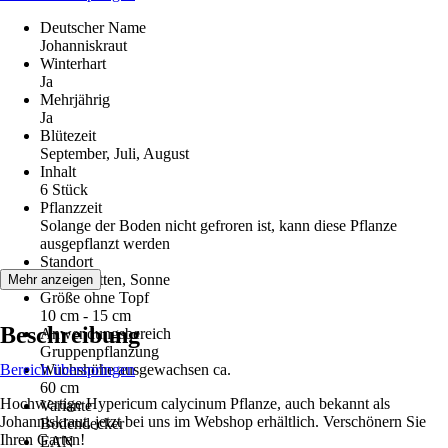
Deutscher Name
Johanniskraut
Winterhart
Ja
Mehrjährig
Ja
Blütezeit
September, Juli, August
Inhalt
6 Stück
Pflanzzeit
Solange der Boden nicht gefroren ist, kann diese Pflanze
ausgepflanzt werden
Standort
Halbschatten, Sonne
Mehr anzeigen
Größe ohne Topf
10 cm - 15 cm
Beschreibung
Anwendungsbereich
Gruppenpflanzung
Bereich überspringen
Wuchshöhe ausgewachsen ca.
60 cm
Hochwertige Hypericum calycinum Pflanze, auch bekannt als
Variante
Johanniskraut, jetzt bei uns im Webshop erhältlich. Verschönern Sie
Bodendecker
Ihren Garten!
EAN