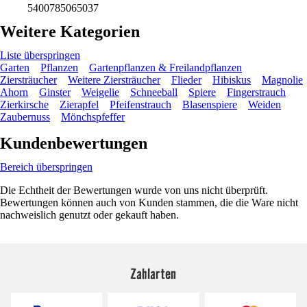
5400785065037
Weitere Kategorien
Liste überspringen
Garten
Pflanzen
Gartenpflanzen & Freilandpflanzen
Ziersträucher
Weitere Ziersträucher
Flieder
Hibiskus
Magnolie
Ahorn
Ginster
Weigelie
Schneeball
Spiere
Fingerstrauch
Zierkirsche
Zierapfel
Pfeifenstrauch
Blasenspiere
Weiden
Zaubernuss
Mönchspfeffer
Kundenbewertungen
Bereich überspringen
Die Echtheit der Bewertungen wurde von uns nicht überprüft.
Bewertungen können auch von Kunden stammen, die die Ware nicht
nachweislich genutzt oder gekauft haben.
Zahlarten