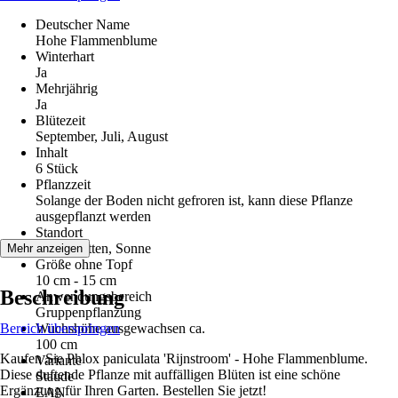
Deutscher Name
Hohe Flammenblume
Winterhart
Ja
Mehrjährig
Ja
Blütezeit
September, Juli, August
Inhalt
6 Stück
Pflanzzeit
Solange der Boden nicht gefroren ist, kann diese Pflanze
ausgepflanzt werden
Standort
Halbschatten, Sonne
Mehr anzeigen
Größe ohne Topf
10 cm - 15 cm
Beschreibung
Anwendungsbereich
Gruppenpflanzung
Bereich überspringen
Wuchshöhe ausgewachsen ca.
100 cm
Kaufen Sie Phlox paniculata 'Rijnstroom' - Hohe Flammenblume.
Variante
Diese duftende Pflanze mit auffälligen Blüten ist eine schöne
Staude
Ergänzung für Ihren Garten. Bestellen Sie jetzt!
EAN