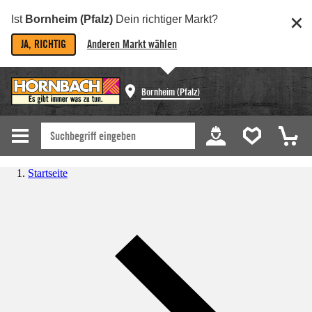
Ist
Bornheim (Pfalz)
Dein richtiger Markt?
JA, RICHTIG
Anderen Markt wählen
Bornheim (Pfalz)
Startseite