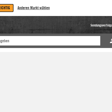
RICHTIG
Anderen Markt wählen
Sendungsverfolg