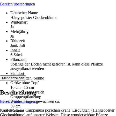
Bereich überspringen
Deutscher Name
Hängepolster Glockenblume
Winterhart
Ja
Mehrjährig
Ja
Blütezeit
Juni, Juli
Inhalt
6 Stück
Pflanzzeit
Solange der Boden nicht gefroren ist, kann diese Pflanze
ausgepflanzt werden
Standort
Halbschatten, Sonne
Mehr anzeigen
Größe ohne Topf
10 cm - 15 cm
Beschreibung
Anwendungsbereich
Gruppenpflanzung
Bereich überspringen
Wuchshöhe ausgewachsen ca.
50 cm
Kaufen Sie die Campanula porscharskyana 'Lisduggan' (Hängepolster
Variante
Glockenblume) auf unserer Website. Diese wunderschöne Pflanze
Staude