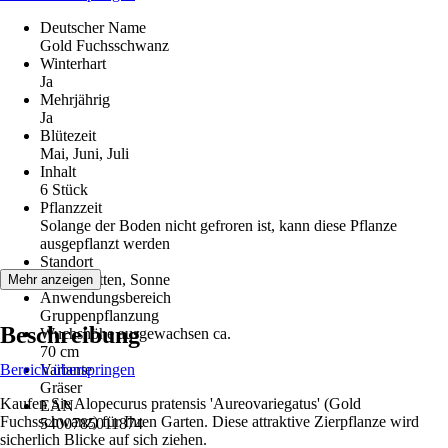
Deutscher Name
Gold Fuchsschwanz
Winterhart
Ja
Mehrjährig
Ja
Blütezeit
Mai, Juni, Juli
Inhalt
6 Stück
Pflanzzeit
Solange der Boden nicht gefroren ist, kann diese Pflanze
ausgepflanzt werden
Standort
Halbschatten, Sonne
Mehr anzeigen
Anwendungsbereich
Gruppenpflanzung
Beschreibung
Wuchshöhe ausgewachsen ca.
70 cm
Bereich überspringen
Variante
Gräser
Kaufen Sie Alopecurus pratensis 'Aureovariegatus' (Gold
EAN
Fuchsschwanz) für Ihren Garten. Diese attraktive Zierpflanze wird
5400785011874
sicherlich Blicke auf sich ziehen.