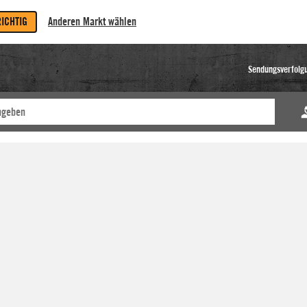
RICHTIG
Anderen Markt wählen
Sendungsverfolg