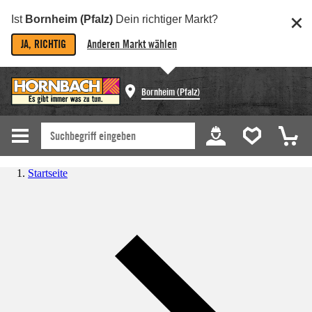
Ist
Bornheim (Pfalz)
Dein richtiger Markt?
JA, RICHTIG
Anderen Markt wählen
Bornheim (Pfalz)
Startseite