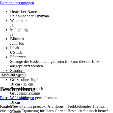
Bereich überspringen
Deutscher Name
Frühblühender Thymian
Winterhart
Ja
Mehrjährig
Ja
Blütezeit
Juni, Juli
Inhalt
6 Stück
Pflanzzeit
Solange der Boden nicht gefroren ist, kann diese Pflanze
ausgepflanzt werden
Standort
Sonne
Mehr anzeigen
Größe ohne Topf
10 cm - 15 cm
Beschreibung
Anwendungsbereich
Gruppenpflanzung
Bereich überspringen
Wuchshöhe ausgewachsen ca.
10 cm
Kaufen Sie Thymus praecox 'Albiflorus' - Frühblühender Thymian,
Variante
eine perfekte Ergänzung für Ihren Garten. Bestellen Sie noch heute!
Staude