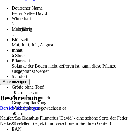
Deutscher Name
Feder Nelke David
Winterhart
Ja
Mehrjährig
Ja
Blütezeit
Mai, Juni, Juli, August
Inhalt
6 Stück
Pflanzzeit
Solange der Boden nicht gefroren ist, kann diese Pflanze
ausgepflanzt werden
Standort
Sonne
Mehr anzeigen
Größe ohne Topf
10 cm - 15 cm
Beschreibung
Anwendungsbereich
Gruppenpflanzung
Bereich überspringen
Wuchshöhe ausgewachsen ca.
50 cm
Kaufen Sie Dianthus Plumarius 'David' - eine schöne Sorte der Feder
Variante
Nelke. Bestellen Sie jetzt und verschönern Sie Ihren Garten!
Staude
EAN