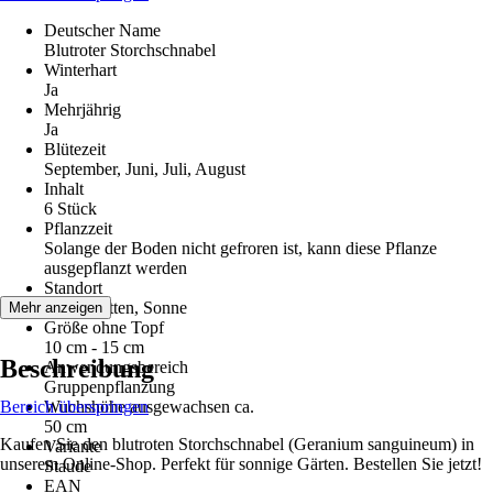
Deutscher Name
Blutroter Storchschnabel
Winterhart
Ja
Mehrjährig
Ja
Blütezeit
September, Juni, Juli, August
Inhalt
6 Stück
Pflanzzeit
Solange der Boden nicht gefroren ist, kann diese Pflanze
ausgepflanzt werden
Standort
Halbschatten, Sonne
Mehr anzeigen
Größe ohne Topf
10 cm - 15 cm
Beschreibung
Anwendungsbereich
Gruppenpflanzung
Bereich überspringen
Wuchshöhe ausgewachsen ca.
50 cm
Kaufen Sie den blutroten Storchschnabel (Geranium sanguineum) in
Variante
unserem Online-Shop. Perfekt für sonnige Gärten. Bestellen Sie jetzt!
Staude
EAN