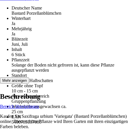
Deutscher Name
Bastard Porzellanblümchen
Winterhart
Ja
Mehrjährig
Ja
Blütezeit
Juni, Juli
Inhalt
6 Stück
Pflanzzeit
Solange der Boden nicht gefroren ist, kann diese Pflanze
ausgepflanzt werden
Standort
Schatten, Halbschatten
Mehr anzeigen
Größe ohne Topf
10 cm - 15 cm
Beschreibung
Anwendungsbereich
Gruppenpflanzung
Bereich überspringen
Wuchshöhe ausgewachsen ca.
25 cm
Kaufen Sie Saxifraga urbium 'Variegata' (Bastard Porzellanblümchen)
EAN
online. Diese schöne Pflanze wird Ihren Garten mit ihren einzigartigen
5400785137086
Farben beleben.