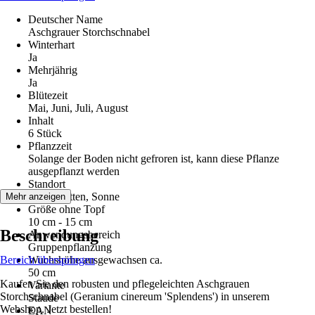
Deutscher Name
Aschgrauer Storchschnabel
Winterhart
Ja
Mehrjährig
Ja
Blütezeit
Mai, Juni, Juli, August
Inhalt
6 Stück
Pflanzzeit
Solange der Boden nicht gefroren ist, kann diese Pflanze
ausgepflanzt werden
Standort
Halbschatten, Sonne
Mehr anzeigen
Größe ohne Topf
10 cm - 15 cm
Beschreibung
Anwendungsbereich
Gruppenpflanzung
Bereich überspringen
Wuchshöhe ausgewachsen ca.
50 cm
Kaufen Sie den robusten und pflegeleichten Aschgrauen
Variante
Storchschnabel (Geranium cinereum 'Splendens') in unserem
Staude
Webshop. Jetzt bestellen!
EAN