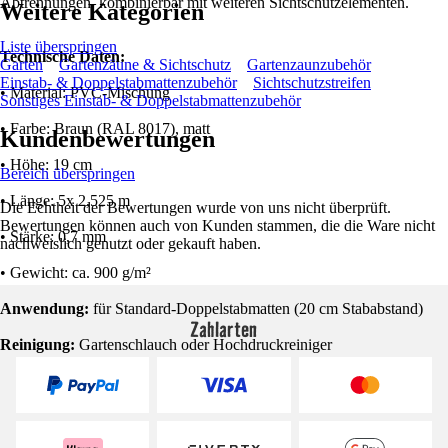
Abtrennungen, kombinierbar mit weiteren Sichtschutzelementen.
Weitere Kategorien
Liste überspringen
Technische Daten:
Garten
Gartenzäune & Sichtschutz
Gartenzaunzubehör
Einstab- & Doppelstabmattenzubehör
Sichtschutzstreifen
• Material: PVC-Mischung
Sonstiges Einstab- & Doppelstabmattenzubehör
• Farbe: Braun (RAL 8017), matt
Kundenbewertungen
• Höhe: 19 cm
Bereich überspringen
• Länge: 5x 2,525 m
Die Echtheit der Bewertungen wurde von uns nicht überprüft.
Bewertungen können auch von Kunden stammen, die die Ware nicht
• Stärke: 0,7 mm
nachweislich genutzt oder gekauft haben.
• Gewicht: ca. 900 g/m²
Anwendung:
für Standard-Doppelstabmatten (20 cm Stababstand)
Zahlarten
Reinigung:
Gartenschlauch oder Hochdruckreiniger