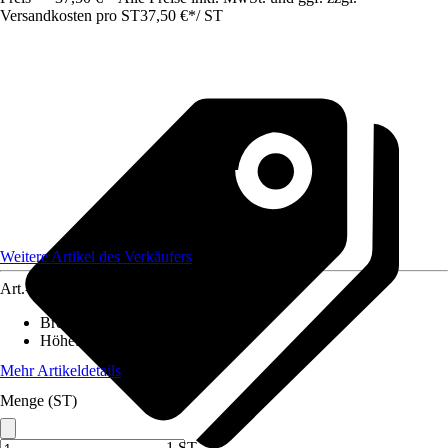
Versandkosten pro ST
37,50 €
*
/
ST
Weitere Artikel des Verkäufers
Art.-Nr.
12583726
Breite
:
19 cm
Höhe
:
19 cm
Mehr Artikeldetails
Menge (ST)
1 ST