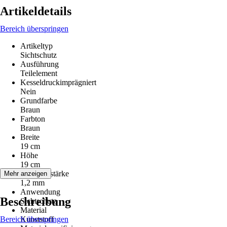
Artikeldetails
Bereich überspringen
Artikeltyp
Sichtschutz
Ausführung
Teilelement
Kesseldruckimprägniert
Nein
Grundfarbe
Braun
Farbton
Braun
Breite
19 cm
Höhe
19 cm
Lamellenstärke
Mehr anzeigen
1,2 mm
Anwendung
Beschreibung
Sichtschutz
Material
Bereich überspringen
Kunststoff