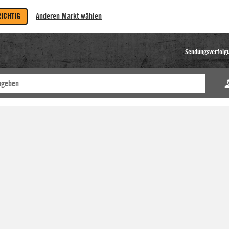
RICHTIG
Anderen Markt wählen
Sendungsverfolg