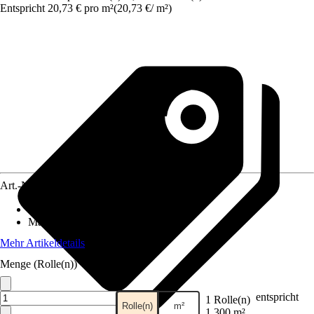
Entspricht 20,73 € pro m²
(
20,73 €
/
m²
)
Art.-Nr.
12555500
Anzahl der Teile
:
1
Maße (BxH)
:
52 x 250 cm
Mehr Artikeldetails
Menge (Rolle(n))
entspricht
1 Rolle(n)
Rolle(n)
m²
1,300 m²