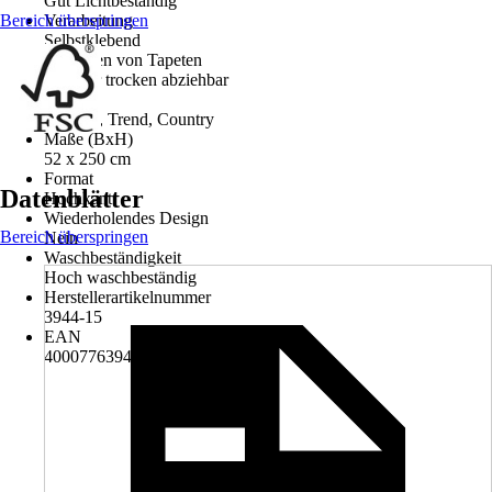
Gut Lichtbeständig
Bereich überspringen
Verarbeitung
Selbstklebend
Entfernen von Tapeten
Spaltbar trocken abziehbar
Stilwelt
Modern, Trend, Country
Maße (BxH)
52 x 250 cm
Format
Datenblätter
Hochkant
Wiederholendes Design
Bereich überspringen
Nein
Waschbeständigkeit
Hoch waschbeständig
Herstellerartikelnummer
3944-15
EAN
4000776394415