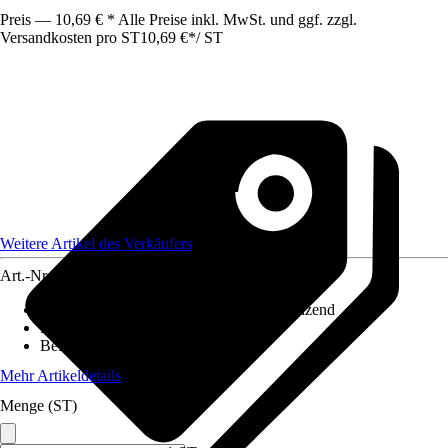
Preis — 10,69 € * Alle Preise inkl. MwSt. und ggf. zzgl.
Versandkosten pro ST
10,69 €
*
/
ST
Weitere Artikel des Verkäufers
Art.-Nr.
12608334
Oberfläche/Oberflächenbehandlung
:
Glänzend
Beiliegende Befestigung
:
Klebeband
Befestigungsmöglichkeit
:
Kleben
Mehr Artikeldetails
Menge (ST)