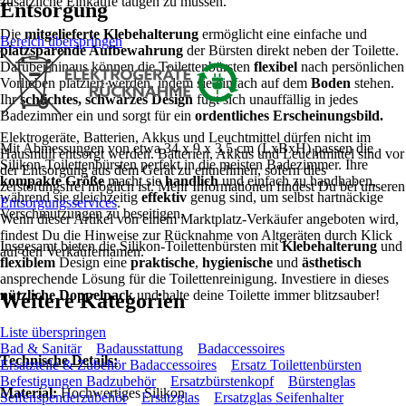
zusätzliche Einkäufe tätigen zu müssen.
Entsorgung
Die
mitgelieferte Klebehalterung
ermöglicht eine einfache und
Bereich überspringen
platzsparende Aufbewahrung
der Bürsten direkt neben der Toilette.
Darüber hinaus können die Toilettenbürsten
flexibel
nach persönlichen
Vorlieben platziert werden, indem sie einfach auf dem
Boden
stehen.
Ihr
schlichtes, schwarzes Design
fügt sich unauffällig in jedes
Badezimmer ein und sorgt für ein
ordentliches Erscheinungsbild.
Elektrogeräte, Batterien, Akkus und Leuchtmittel dürfen nicht im
Mit Abmessungen von etwa 34 x 9 x 3,5 cm (LxBxH) passen die
Hausmüll entsorgt werden. Batterien, Akkus und Leuchtmittel sind vor
Silikon-Toilettenbürsten perfekt in die meisten Badezimmer. Ihre
der Entsorgung aus dem Gerät zu entnehmen, sofern dies
kompakte Größe
macht sie
handlich
und einfach zu handhaben,
zerstörungsfrei möglich ist. Mehr Informationen findest Du bei unseren
während sie gleichzeitig
effektiv
genug sind, um selbst hartnäckige
Entsorgungsservices
.
Verschmutzungen zu beseitigen.
Wenn dieser Artikel von einem Marktplatz-Verkäufer angeboten wird,
findest Du die Hinweise zur Rücknahme von Altgeräten durch Klick
Insgesamt bieten die Silikon-Toilettenbürsten mit
Klebehalterung
und
auf den Verkäufernamen.
flexiblem
Design eine
praktische
,
hygienische
und
ästhetisch
ansprechende Lösung für die Toilettenreinigung. Investiere in dieses
nützliche Doppelpack
und halte deine Toilette immer blitzsauber!
Weitere Kategorien
Liste überspringen
Bad & Sanitär
Badausstattung
Badaccessoires
Technische Details:
Ersatzteile & Zubehör Badaccessoires
Ersatz Toilettenbürsten
Befestigungen Badzubehör
Ersatzbürstenkopf
Bürstenglas
Material:
Hochwertiges Silikon
Seifenspenderzubehör
Ersatzglas
Ersatzglas Seifenhalter