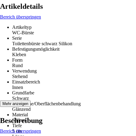
Artikeldetails
Bereich überspringen
Artikeltyp
WC-Bürste
Serie
Toilettenbürste schwarz Silikon
Befestigungsmöglichkeit
Kleben
Form
Rund
Verwendung
Stehend
Einsatzbereich
Innen
Grundfarbe
Schwarz
Oberfläche/Oberflächenbehandlung
Mehr anzeigen
Glänzend
Material
Beschreibung
Silikon
Tiefe
Bereich überspringen
5 cm