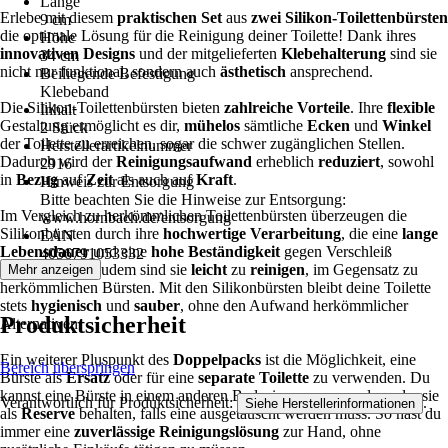
Länge
Erlebe mit diesem
praktischen Set
aus
zwei Silikon-Toilettenbürsten
9 cm
die optimale Lösung für die Reinigung deiner Toilette! Dank ihres
Höhe
innovativen Designs
und der mitgelieferten
Klebehalterung
sind sie
34 cm
nicht nur funktional, sondern auch
ästhetisch
ansprechend.
Beiliegende Befestigung
Klebeband
Die Silikon-Toilettenbürsten bieten
zahlreiche Vorteile
. Ihre
flexible
Inhalt
Gestaltung ermöglicht es dir,
mühelos
sämtliche
Ecken
und
Winkel
2 Stück
der Toilette zu erreichen, sogar die schwer zugänglichen Stellen.
Herstellerartikelnummer
Dadurch wird der
Reinigungsaufwand
erheblich
reduziert
, sowohl
2916
in
Bezug
auf
Zeit
als auch auf
Kraft
.
Hinweis zur Entsorgung
Bitte beachten Sie die Hinweise zur Entsorgung:
Im Vergleich zu herkömmlichen Toilettenbürsten überzeugen die
www.hornbach.de/entsorgung
Silikonbürsten durch ihre
hochwertige Verarbeitung
, die eine
lange
EAN
Lebensdauer
und eine
hohe Beständigkeit
gegen Verschleiß
4056791053332
gewährleistet. Zudem sind sie
leicht
zu
reinigen
, im Gegensatz zu
Mehr anzeigen
herkömmlichen Bürsten. Mit den Silikonbürsten bleibt deine Toilette
stets
hygienisch
und
sauber
, ohne den Aufwand herkömmlicher
Produktsicherheit
Alternativen.
Ein weiterer Pluspunkt des
Doppelpacks
ist die Möglichkeit, eine
Bereich überspringen
Bürste als
Ersatz
oder für eine
separate Toilette
zu verwenden. Du
kannst eine Bürste in einem anderen Badezimmer verwenden oder sie
Verantwortlich für Produktsicherheit:
.
Siehe Herstellerinformationen
als
Reserve
behalten, falls eine ausgetauscht werden muss. So hast du
immer eine
zuverlässige Reinigungslösung
zur Hand, ohne