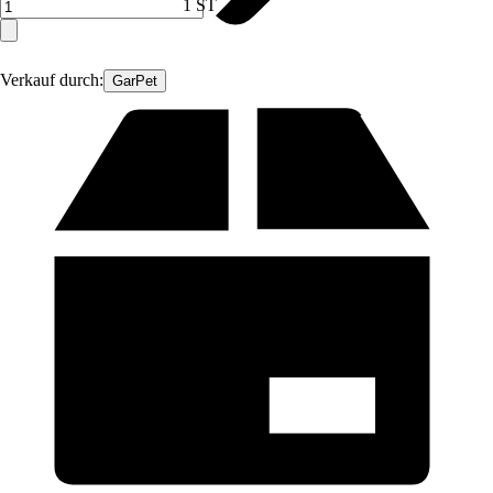
1 ST
Verkauf durch:
GarPet