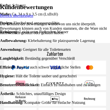
Farbe:
Schwarz
Kundenbewertungen
Maße:
Ca. 34 x 9 x 3,5 cm (LxBxH)
Bereich überspringen
Design:
Flexibel und anpassungsfähig
Die Echtheit der Bewertungen wurde von uns nicht überprüft.
Bewertungen können auch von Kunden stammen, die die Ware nicht
Reinigung:
Leicht unter fließendem Wasser
nachweislich genutzt oder gekauft haben.
Aufbewahrung:
Klebehalterung für platzsparende Lagerung
Anwendung:
Geeignet für alle Toilettenarten
Zahlarten
Langlebigkeit:
Beständig gegenüber Verschleiß
Effizienz:
Erreicht auch schwer zugängliche Stellen
Hygiene:
Hält die Toilette sauber und geruchsfrei
Benutzerfreundlichkeit:
Einfach zu handhaben und zu reinigen
Ästhetik:
Schlichtes, unauffälliges Design
Handhabung:
Kompakte Größe für einfache Nutzung