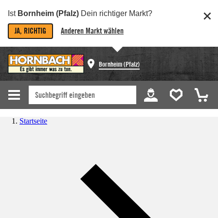
Ist
Bornheim (Pfalz)
Dein richtiger Markt?
JA, RICHTIG
Anderen Markt wählen
Bornheim (Pfalz)
Startseite