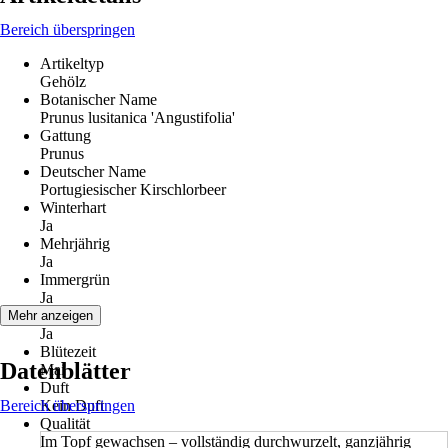
Bereich überspringen
Artikeltyp
Gehölz
Botanischer Name
Prunus lusitanica 'Angustifolia'
Gattung
Prunus
Deutscher Name
Portugiesischer Kirschlorbeer
Winterhart
Ja
Mehrjährig
Ja
Immergrün
Ja
Blüte
Mehr anzeigen
Ja
Blütezeit
Datenblätter
Mai
Duft
Bereich überspringen
Kein Duft
Qualität
Im Topf gewachsen – vollständig durchwurzelt, ganzjährig