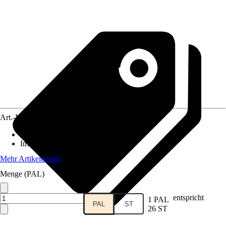
Art.-Nr.
10013277
Standort
:
Sonne, Halbschatten
Immergrün
:
Ja
Mehr Artikeldetails
Menge (PAL)
entspricht
1 PAL
PAL
ST
26 ST