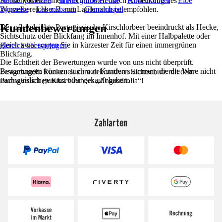
Schutz vor extremen Nachtfrösten durch Abdeckung des
Heckenpflanzen
Immergrüne Hecke
Kirschlorbeer
Eibe
Wurzelbereichs z.B. mit Laubmulch ist empfohlen.
Zypresse
Lebensbaum
Glanzmispel
Kundenbewertungen
Der pflegeleichte Portugiesische Kirschlorbeer beeindruckt als Hecke,
Sichtschutz oder Blickfang im Innenhof. Mit einer Halbpalette oder
gleich zwei sorgen Sie in kürzester Zeit für einen immergrünen
Bereich überspringen
Blickfang.
Die Echtheit der Bewertungen wurde von uns nicht überprüft.
Bewertungen können auch von Kunden stammen, die die Ware nicht
Festgenagelt: Ruckzuck zum dekorativen Sichtschutz mit dem
nachweislich genutzt oder gekauft haben.
Portugiesischen Kirschlorbeer „Angustifolia“!
Zahlarten