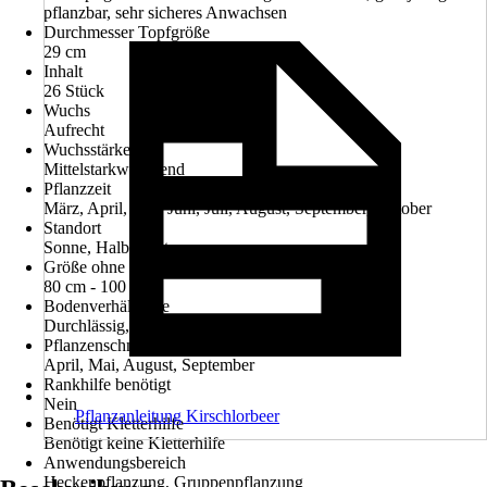
pflanzbar, sehr sicheres Anwachsen
Durchmesser Topfgröße
29 cm
Inhalt
26 Stück
Wuchs
Aufrecht
Wuchsstärke
Mittelstarkwachsend
Pflanzzeit
März, April, Mai, Juni, Juli, August, September, Oktober
Standort
Sonne, Halbschatten
Größe ohne Topf
80 cm - 100 cm
Bodenverhältnisse
Durchlässig, Humos
Pflanzenschnitt
April, Mai, August, September
Rankhilfe benötigt
Nein
Pflanzanleitung Kirschlorbeer
Benötigt Kletterhilfe
Benötigt keine Kletterhilfe
Anwendungsbereich
Heckenpflanzung, Gruppenpflanzung