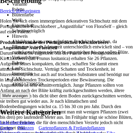
Beschreibung
Variante
Palette
Bereich überspringen
Blütenfarbe
Weiß
Holen Sie sich einen immergrünen dekorativen Sichtschutz mit dem
Eigenschaft
Portugiesischen Kirschlorbeer „Angustifolia“ von FloraSelf – gleich
Schnittverträglich
auf einer Palette.
Hinweis
Abbildung kann vom gelieferten Produkt abweichen, da
Produktmerkmale des Portugiesischen Kirschlorbeers
Pflanzen je nach Jahreszeit unterschiedlich entwickelt sind – von
„Angustifolia“ von FloraSelf
zurückgeschnitten oder nicht ausgetrieben bis zur vollen Blüte.
Darum sollten Sie zugreifen: Mit der Palette des Portugiesischen
Verkaufsform
Kirschlorbeers (lat. Prunus lusitanica) erhalten Sie 26 Pflanzen.
Palette
Aufgrund seines kompakten, dichten , schaffen Sie damit einen
Laub
attraktiven Sichtschutz. Verträgt Schatten und Trockenheit, ist
Immergrün
hitzeresistent, wächst auch auf trockenen Substraten und benötigt nur
EAN
in lang anhaltenden Trockenperioden eine Bewässerung. Die
4306517399559
Angustifolia ist sehr schnittverträglich. Junge Pflanzen sollten von
Anfang an nach der Blüte kräftig zurückgeschnitten werden, ältere
Pflanzen können bis dicht über dem Boden zurückgeschnitten werden,
Mehr anzeigen
sie treiben gut wieder aus. Je nach klimatischen und
Bodenbedingungen wächst ca. 15 bis 30 cm pro Jahr. Durch den
Weitere Kategorien
starken Wuchs in die Breite kommt man mit wenigen Pflanzen (zwei
bis drei) pro laufendem Meter aus. Im Frühjahr trägt sie schöne Blüten,
im Herbst Früchte, die für den menschlichen Verzehr jedoch nicht
Liste überspringen
geeignet sind.
Garten
Pflanzen
Gartenpflanzen & Freilandpflanzen