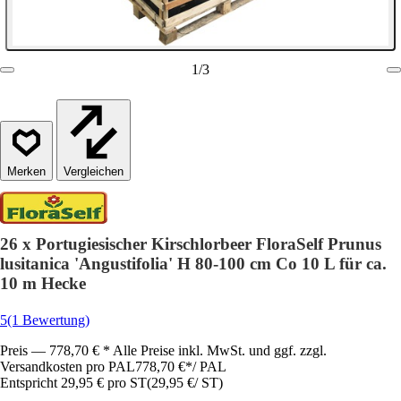
1
/
3
Vergleichen
26 x Portugiesischer Kirschlorbeer FloraSelf Prunus
lusitanica 'Angustifolia' H 80-100 cm Co 10 L für ca.
10 m Hecke
5
(1 Bewertung)
Preis — 778,70 € * Alle Preise inkl. MwSt. und ggf. zzgl.
Versandkosten pro PAL
778,70 €
*
/
PAL
Entspricht 29,95 € pro ST
(
29,95 €
/
ST
)