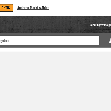
RICHTIG
Anderen Markt wählen
Sendungsverfolg