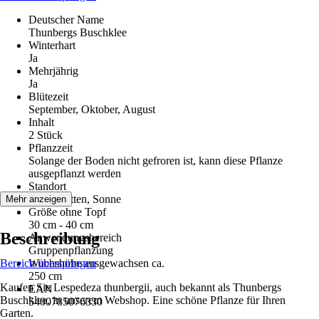
Deutscher Name
Thunbergs Buschklee
Winterhart
Ja
Mehrjährig
Ja
Blütezeit
September, Oktober, August
Inhalt
2 Stück
Pflanzzeit
Solange der Boden nicht gefroren ist, kann diese Pflanze
ausgepflanzt werden
Standort
Halbschatten, Sonne
Mehr anzeigen
Größe ohne Topf
30 cm - 40 cm
Beschreibung
Anwendungsbereich
Gruppenpflanzung
Bereich überspringen
Wuchshöhe ausgewachsen ca.
250 cm
Kaufen Sie Lespedeza thunbergii, auch bekannt als Thunbergs
EAN
Buschklee, in unserem Webshop. Eine schöne Pflanze für Ihren
5400785076330
Garten.