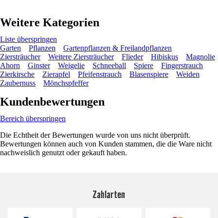
Weitere Kategorien
Liste überspringen
Garten
Pflanzen
Gartenpflanzen & Freilandpflanzen
Ziersträucher
Weitere Ziersträucher
Flieder
Hibiskus
Magnolie
Ahorn
Ginster
Weigelie
Schneeball
Spiere
Fingerstrauch
Zierkirsche
Zierapfel
Pfeifenstrauch
Blasenspiere
Weiden
Zaubernuss
Mönchspfeffer
Kundenbewertungen
Bereich überspringen
Die Echtheit der Bewertungen wurde von uns nicht überprüft.
Bewertungen können auch von Kunden stammen, die die Ware nicht
nachweislich genutzt oder gekauft haben.
Zahlarten