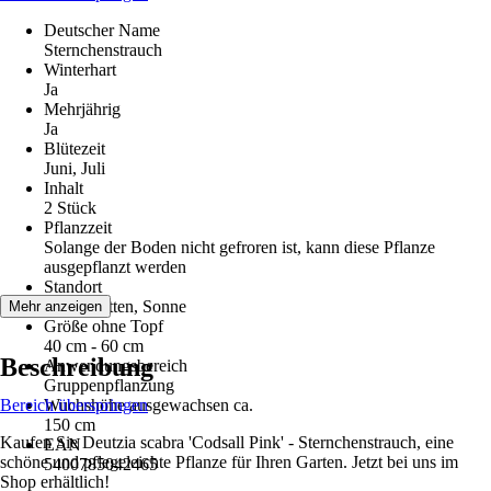
Deutscher Name
Sternchenstrauch
Winterhart
Ja
Mehrjährig
Ja
Blütezeit
Juni, Juli
Inhalt
2 Stück
Pflanzzeit
Solange der Boden nicht gefroren ist, kann diese Pflanze
ausgepflanzt werden
Standort
Halbschatten, Sonne
Mehr anzeigen
Größe ohne Topf
40 cm - 60 cm
Beschreibung
Anwendungsbereich
Gruppenpflanzung
Bereich überspringen
Wuchshöhe ausgewachsen ca.
150 cm
Kaufen Sie Deutzia scabra 'Codsall Pink' - Sternchenstrauch, eine
EAN
schöne und pflegeleichte Pflanze für Ihren Garten. Jetzt bei uns im
5400785042465
Shop erhältlich!