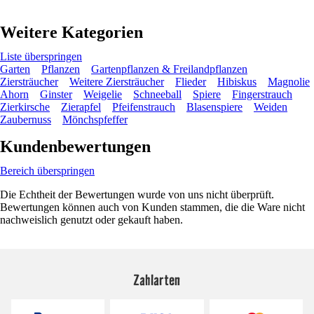
Weitere Kategorien
Liste überspringen
Garten
Pflanzen
Gartenpflanzen & Freilandpflanzen
Ziersträucher
Weitere Ziersträucher
Flieder
Hibiskus
Magnolie
Ahorn
Ginster
Weigelie
Schneeball
Spiere
Fingerstrauch
Zierkirsche
Zierapfel
Pfeifenstrauch
Blasenspiere
Weiden
Zaubernuss
Mönchspfeffer
Kundenbewertungen
Bereich überspringen
Die Echtheit der Bewertungen wurde von uns nicht überprüft.
Bewertungen können auch von Kunden stammen, die die Ware nicht
nachweislich genutzt oder gekauft haben.
Zahlarten