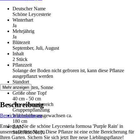
Deutscher Name
Schöne Leycesterie
Winterhart
Ja
Mehrjährig
Ja
Blütezeit
September, Juli, August
Inhalt
2 Stück
Pflanzzeit
Solange der Boden nicht gefroren ist, kann diese Pflanze
ausgepflanzt werden
Standort
Halbschatten, Sonne
Mehr anzeigen
Größe ohne Topf
40 cm - 50 cm
Beschreibung
Anwendungsbereich
Gruppenpflanzung
Bereich überspringen
Wuchshöhe ausgewachsen ca.
180 cm
Entdecken Sie die schöne Leycesteria formosa 'Purple Rain' in
EAN
unserem Online-Shop. Diese Pflanze ist eine echte Bereicherung für
5400785076170
Ihren Garten. Sichern Sie sich jetzt Ihre neue Lieblingspflanze!