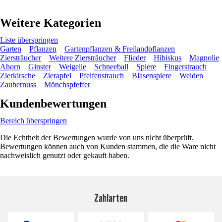
Weitere Kategorien
Liste überspringen
Garten
Pflanzen
Gartenpflanzen & Freilandpflanzen
Ziersträucher
Weitere Ziersträucher
Flieder
Hibiskus
Magnolie
Ahorn
Ginster
Weigelie
Schneeball
Spiere
Fingerstrauch
Zierkirsche
Zierapfel
Pfeifenstrauch
Blasenspiere
Weiden
Zaubernuss
Mönchspfeffer
Kundenbewertungen
Bereich überspringen
Die Echtheit der Bewertungen wurde von uns nicht überprüft.
Bewertungen können auch von Kunden stammen, die die Ware nicht
nachweislich genutzt oder gekauft haben.
Zahlarten