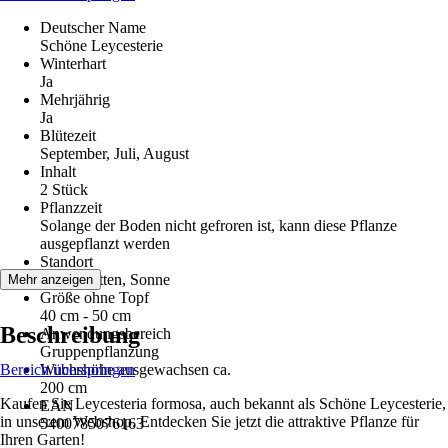
Deutscher Name
Schöne Leycesterie
Winterhart
Ja
Mehrjährig
Ja
Blütezeit
September, Juli, August
Inhalt
2 Stück
Pflanzzeit
Solange der Boden nicht gefroren ist, kann diese Pflanze
ausgepflanzt werden
Standort
Halbschatten, Sonne
Mehr anzeigen
Größe ohne Topf
40 cm - 50 cm
Beschreibung
Anwendungsbereich
Gruppenpflanzung
Bereich überspringen
Wuchshöhe ausgewachsen ca.
200 cm
Kaufen Sie Leycesteria formosa, auch bekannt als Schöne Leycesterie,
EAN
in unserem Webshop. Entdecken Sie jetzt die attraktive Pflanze für
5400785076163
Ihren Garten!