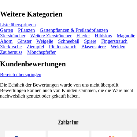
Weitere Kategorien
Liste überspringen
Garten
Pflanzen
Gartenpflanzen & Freilandpflanzen
Ziersträucher
Weitere Ziersträucher
Flieder
Hibiskus
Magnolie
Ahorn
Ginster
Weigelie
Schneeball
Spiere
Fingerstrauch
Zierkirsche
Zierapfel
Pfeifenstrauch
Blasenspiere
Weiden
Zaubernuss
Mönchspfeffer
Kundenbewertungen
Bereich überspringen
Die Echtheit der Bewertungen wurde von uns nicht überprüft.
Bewertungen können auch von Kunden stammen, die die Ware nicht
nachweislich genutzt oder gekauft haben.
Zahlarten