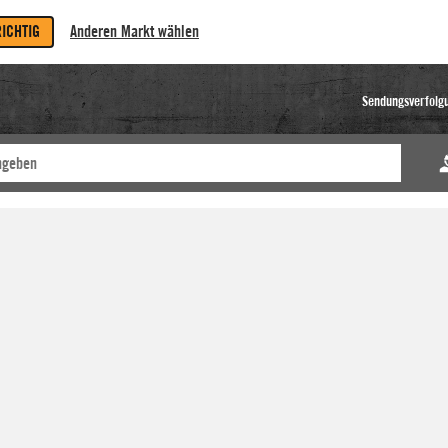
RICHTIG
Anderen Markt wählen
Sendungsverfolg