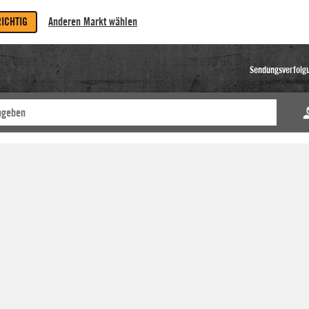
RICHTIG
Anderen Markt wählen
Sendungsverfolg