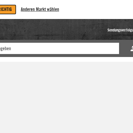
RICHTIG
Anderen Markt wählen
Sendungsverfolg