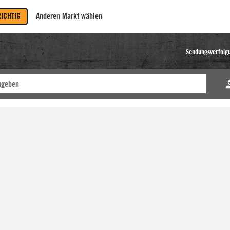
RICHTIG
Anderen Markt wählen
Sendungsverfolg