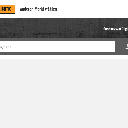
RICHTIG
Anderen Markt wählen
Sendungsverfolg