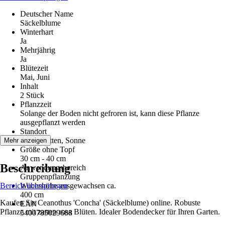
Deutscher Name
Säckelblume
Winterhart
Ja
Mehrjährig
Ja
Blütezeit
Mai, Juni
Inhalt
2 Stück
Pflanzzeit
Solange der Boden nicht gefroren ist, kann diese Pflanze
ausgepflanzt werden
Standort
Halbschatten, Sonne
Mehr anzeigen
Größe ohne Topf
30 cm - 40 cm
Beschreibung
Anwendungsbereich
Gruppenpflanzung
Bereich überspringen
Wuchshöhe ausgewachsen ca.
400 cm
Kaufen Sie Ceanothus 'Concha' (Säckelblume) online. Robuste
EAN
Pflanze mit zarten rosa Blüten. Idealer Bodendecker für Ihren Garten.
5400785029688