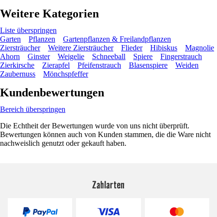
Weitere Kategorien
Liste überspringen
Garten
Pflanzen
Gartenpflanzen & Freilandpflanzen
Ziersträucher
Weitere Ziersträucher
Flieder
Hibiskus
Magnolie
Ahorn
Ginster
Weigelie
Schneeball
Spiere
Fingerstrauch
Zierkirsche
Zierapfel
Pfeifenstrauch
Blasenspiere
Weiden
Zaubernuss
Mönchspfeffer
Kundenbewertungen
Bereich überspringen
Die Echtheit der Bewertungen wurde von uns nicht überprüft.
Bewertungen können auch von Kunden stammen, die die Ware nicht
nachweislich genutzt oder gekauft haben.
Zahlarten