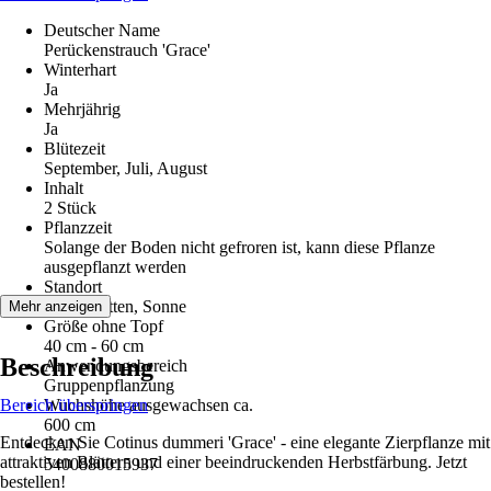
Deutscher Name
Perückenstrauch 'Grace'
Winterhart
Ja
Mehrjährig
Ja
Blütezeit
September, Juli, August
Inhalt
2 Stück
Pflanzzeit
Solange der Boden nicht gefroren ist, kann diese Pflanze
ausgepflanzt werden
Standort
Halbschatten, Sonne
Mehr anzeigen
Größe ohne Topf
40 cm - 60 cm
Beschreibung
Anwendungsbereich
Gruppenpflanzung
Bereich überspringen
Wuchshöhe ausgewachsen ca.
600 cm
Entdecken Sie Cotinus dummeri 'Grace' - eine elegante Zierpflanze mit
EAN
attraktiven Blättern und einer beeindruckenden Herbstfärbung. Jetzt
5400880015937
bestellen!