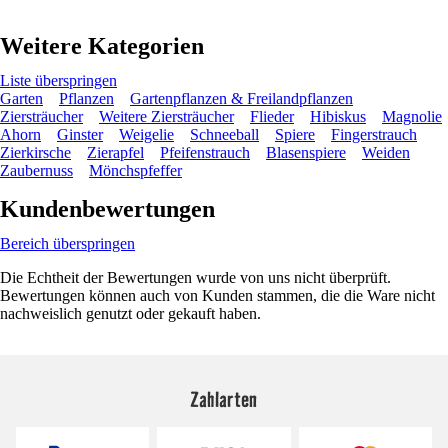
Weitere Kategorien
Liste überspringen
Garten
Pflanzen
Gartenpflanzen & Freilandpflanzen
Ziersträucher
Weitere Ziersträucher
Flieder
Hibiskus
Magnolie
Ahorn
Ginster
Weigelie
Schneeball
Spiere
Fingerstrauch
Zierkirsche
Zierapfel
Pfeifenstrauch
Blasenspiere
Weiden
Zaubernuss
Mönchspfeffer
Kundenbewertungen
Bereich überspringen
Die Echtheit der Bewertungen wurde von uns nicht überprüft.
Bewertungen können auch von Kunden stammen, die die Ware nicht
nachweislich genutzt oder gekauft haben.
Zahlarten