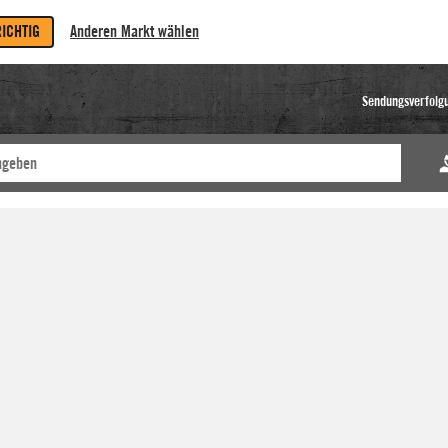
RICHTIG
Anderen Markt wählen
Sendungsverfolg