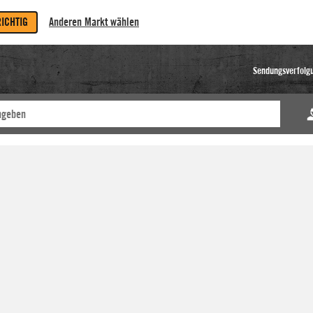
RICHTIG
Anderen Markt wählen
Sendungsverfolg