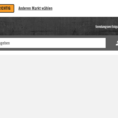
RICHTIG
Anderen Markt wählen
Sendungsverfolg