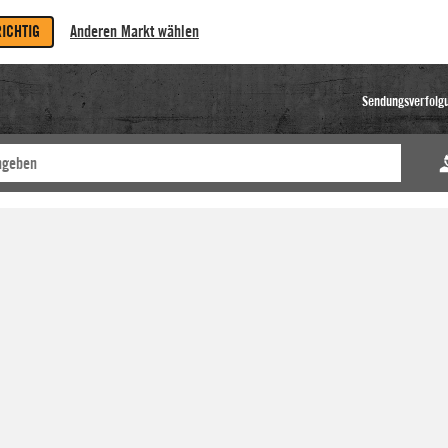
RICHTIG
Anderen Markt wählen
Sendungsverfolg