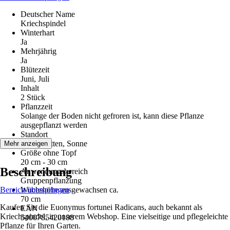
Deutscher Name
Kriechspindel
Winterhart
Ja
Mehrjährig
Ja
Blütezeit
Juni, Juli
Inhalt
2 Stück
Pflanzzeit
Solange der Boden nicht gefroren ist, kann diese Pflanze
ausgepflanzt werden
Standort
Halbschatten, Sonne
Mehr anzeigen
Größe ohne Topf
20 cm - 30 cm
Beschreibung
Anwendungsbereich
Gruppenpflanzung
Bereich überspringen
Wuchshöhe ausgewachsen ca.
70 cm
Kaufen Sie die Euonymus fortunei Radicans, auch bekannt als
EAN
Kriechspindel, in unserem Webshop. Eine vielseitige und pflegeleichte
5400785420188
Pflanze für Ihren Garten.