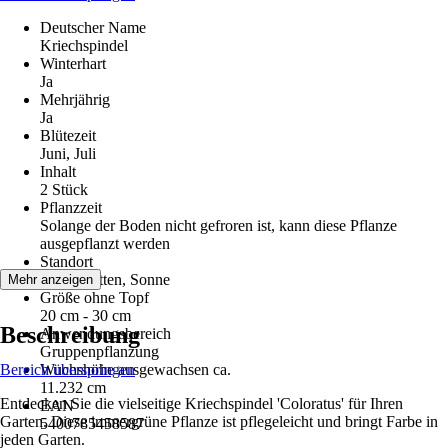
Deutscher Name
Kriechspindel
Winterhart
Ja
Mehrjährig
Ja
Blütezeit
Juni, Juli
Inhalt
2 Stück
Pflanzzeit
Solange der Boden nicht gefroren ist, kann diese Pflanze
ausgepflanzt werden
Standort
Halbschatten, Sonne
Mehr anzeigen
Größe ohne Topf
20 cm - 30 cm
Beschreibung
Anwendungsbereich
Gruppenpflanzung
Bereich überspringen
Wuchshöhe ausgewachsen ca.
11.232 cm
Entdecken Sie die vielseitige Kriechspindel 'Coloratus' für Ihren
EAN
Garten. Diese immergrüne Pflanze ist pflegeleicht und bringt Farbe in
5400785458587
jeden Garten.