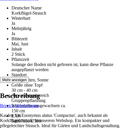
Deutscher Name
Korkflügel-Strauch
Winterhart
Ja
Mehrjährig
Ja
Blütezeit
Mai, Juni
Inhalt
2 Stück
Pflanzzeit
Solange der Boden nicht gefroren ist, kann diese Pflanze
ausgepflanzt werden
Standort
Halbschatten, Sonne
Mehr anzeigen
Größe ohne Topf
30 cm - 40 cm
Beschreibung
Anwendungsbereich
Gruppenpflanzung
Bereich überspringen
Wuchshöhe ausgewachsen ca.
150 cm
Kaufen Sie Euonymus alatus 'Compactus', auch bekannt als
EAN
Korkflügelstrauch, in unserem Webshop. Ein kompakter und
5400785047590
pflegeleichter Strauch. Ideal für Gärten und Landschaftsgestaltung.