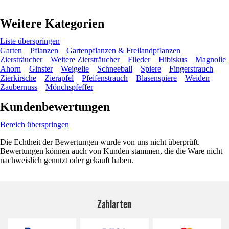
Weitere Kategorien
Liste überspringen
Garten
Pflanzen
Gartenpflanzen & Freilandpflanzen
Ziersträucher
Weitere Ziersträucher
Flieder
Hibiskus
Magnolie
Ahorn
Ginster
Weigelie
Schneeball
Spiere
Fingerstrauch
Zierkirsche
Zierapfel
Pfeifenstrauch
Blasenspiere
Weiden
Zaubernuss
Mönchspfeffer
Kundenbewertungen
Bereich überspringen
Die Echtheit der Bewertungen wurde von uns nicht überprüft.
Bewertungen können auch von Kunden stammen, die die Ware nicht
nachweislich genutzt oder gekauft haben.
Zahlarten