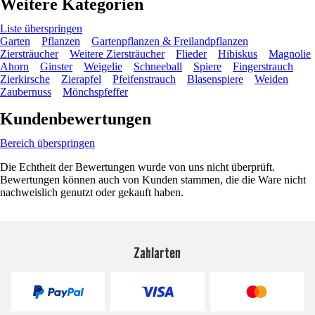
Weitere Kategorien
Liste überspringen
Garten
Pflanzen
Gartenpflanzen & Freilandpflanzen
Ziersträucher
Weitere Ziersträucher
Flieder
Hibiskus
Magnolie
Ahorn
Ginster
Weigelie
Schneeball
Spiere
Fingerstrauch
Zierkirsche
Zierapfel
Pfeifenstrauch
Blasenspiere
Weiden
Zaubernuss
Mönchspfeffer
Kundenbewertungen
Bereich überspringen
Die Echtheit der Bewertungen wurde von uns nicht überprüft.
Bewertungen können auch von Kunden stammen, die die Ware nicht
nachweislich genutzt oder gekauft haben.
Zahlarten