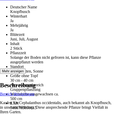
Deutscher Name
Knopfbusch
Winterhart
Ja
Mehrjährig
Ja
Blütezeit
Juni, Juli, August
Inhalt
2 Stück
Pflanzzeit
Solange der Boden nicht gefroren ist, kann diese Pflanze
ausgepflanzt werden
Standort
Halbschatten, Sonne
Mehr anzeigen
Größe ohne Topf
30 cm - 40 cm
Beschreibung
Anwendungsbereich
Gruppenpflanzung
Bereich überspringen
Wuchshöhe ausgewachsen ca.
500 cm
Kaufen Sie Cephalanthus occidentalis, auch bekannt als Knopfbusch,
EAN
in unserem Webshop. Diese ansprechende Pflanze bringt Vielfalt in
5400785030615
Ihren Garten.