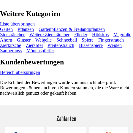
Weitere Kategorien
Liste überspringen
Garten
Pflanzen
Gartenpflanzen & Freilandpflanzen
Ziersträucher
Weitere Ziersträucher
Flieder
Hibiskus
Magnolie
Ahorn
Ginster
Weigelie
Schneeball
Spiere
Fingerstrauch
Zierkirsche
Zierapfel
Pfeifenstrauch
Blasenspiere
Weiden
Zaubernuss
Mönchspfeffer
Kundenbewertungen
Bereich überspringen
Die Echtheit der Bewertungen wurde von uns nicht überprüft.
Bewertungen können auch von Kunden stammen, die die Ware nicht
nachweislich genutzt oder gekauft haben.
Zahlarten