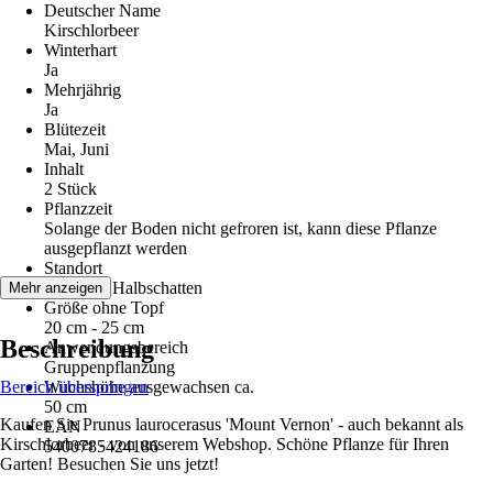
Deutscher Name
Kirschlorbeer
Winterhart
Ja
Mehrjährig
Ja
Blütezeit
Mai, Juni
Inhalt
2 Stück
Pflanzzeit
Solange der Boden nicht gefroren ist, kann diese Pflanze
ausgepflanzt werden
Standort
Schatten, Halbschatten
Mehr anzeigen
Größe ohne Topf
20 cm - 25 cm
Beschreibung
Anwendungsbereich
Gruppenpflanzung
Bereich überspringen
Wuchshöhe ausgewachsen ca.
50 cm
Kaufen Sie Prunus laurocerasus 'Mount Vernon' - auch bekannt als
EAN
Kirschlorbeer - von unserem Webshop. Schöne Pflanze für Ihren
5400785424186
Garten! Besuchen Sie uns jetzt!