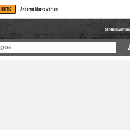
RICHTIG
Anderen Markt wählen
Sendungsverfolg