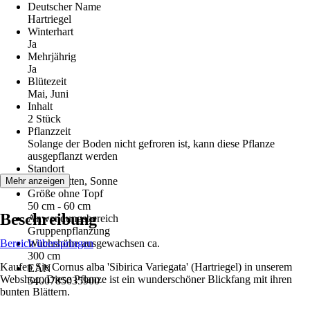
Deutscher Name
Hartriegel
Winterhart
Ja
Mehrjährig
Ja
Blütezeit
Mai, Juni
Inhalt
2 Stück
Pflanzzeit
Solange der Boden nicht gefroren ist, kann diese Pflanze
ausgepflanzt werden
Standort
Halbschatten, Sonne
Mehr anzeigen
Größe ohne Topf
50 cm - 60 cm
Beschreibung
Anwendungsbereich
Gruppenpflanzung
Bereich überspringen
Wuchshöhe ausgewachsen ca.
300 cm
Kaufen Sie Cornus alba 'Sibirica Variegata' (Hartriegel) in unserem
EAN
Webshop. Diese Pflanze ist ein wunderschöner Blickfang mit ihren
5400785035900
bunten Blättern.