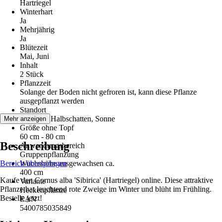
Hartriegel
Winterhart
Ja
Mehrjährig
Ja
Blütezeit
Mai, Juni
Inhalt
2 Stück
Pflanzzeit
Solange der Boden nicht gefroren ist, kann diese Pflanze
ausgepflanzt werden
Standort
Schatten, Halbschatten, Sonne
Mehr anzeigen
Größe ohne Topf
60 cm - 80 cm
Beschreibung
Anwendungsbereich
Gruppenpflanzung
Bereich überspringen
Wuchshöhe ausgewachsen ca.
400 cm
Kaufe den Cornus alba 'Sibirica' (Hartriegel) online. Diese attraktive
Variante
Pflanze hat leuchtend rote Zweige im Winter und blüht im Frühling.
Heckenpflanze
Bestelle jetzt!
EAN
5400785035849