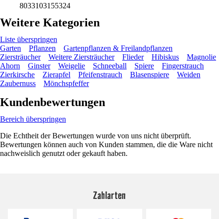
8033103155324
Weitere Kategorien
Liste überspringen
Garten
Pflanzen
Gartenpflanzen & Freilandpflanzen
Ziersträucher
Weitere Ziersträucher
Flieder
Hibiskus
Magnolie
Ahorn
Ginster
Weigelie
Schneeball
Spiere
Fingerstrauch
Zierkirsche
Zierapfel
Pfeifenstrauch
Blasenspiere
Weiden
Zaubernuss
Mönchspfeffer
Kundenbewertungen
Bereich überspringen
Die Echtheit der Bewertungen wurde von uns nicht überprüft.
Bewertungen können auch von Kunden stammen, die die Ware nicht
nachweislich genutzt oder gekauft haben.
Zahlarten