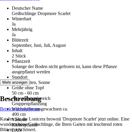
Deutscher Name
Geißschlinge Dropmore Scarlet
Winterhart
Ja
Mehrjährig
Ja
Blütezeit
September, Juni, Juli, August
Inhalt
2 Stück
Pflanzzeit
Solange der Boden nicht gefroren ist, kann diese Pflanze
ausgepflanzt werden
Standort
Halbschatten, Sonne
Mehr anzeigen
Größe ohne Topf
50 cm - 60 cm
Beschreibung
Anwendungsbereich
Gruppenpflanzung
Bereich überspringen
Wuchshöhe ausgewachsen ca.
400 cm
Kaufen Sie die Lonicera brownii 'Dropmore Scarlet' jetzt online. Eine
Variante
wunderschöne Geißschlinge, die Ihren Garten mit leuchtend roten
Kletterpflanze
Blüten verschönert.
EAN